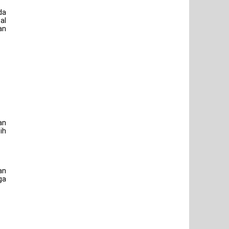
da
al
an
an
ih
an
ga