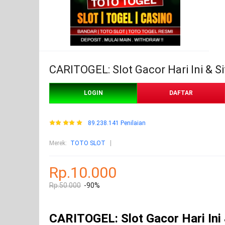
CARITOGEL: Slot Gacor Hari Ini & S
LOGIN
DAFTAR
89.238.141 Penilaian
Merek
:
TOTO SLOT
Rp.10.000
Rp.50.000
-90%
CARITOGEL: Slot Gacor Hari Ini 