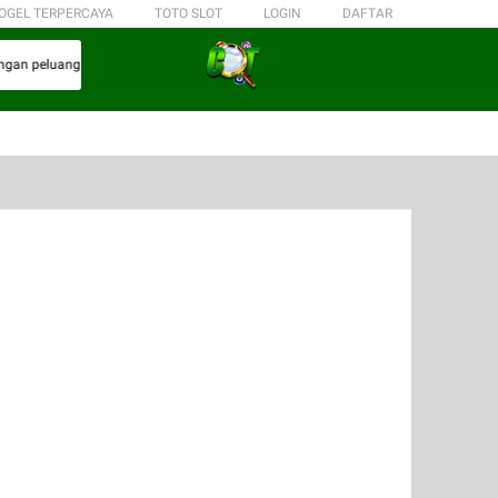
OGEL TERPERCAYA
TOTO SLOT
LOGIN
DAFTAR
an peluang maxwin tinggi dan bonus tanpa henti.