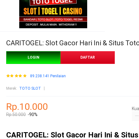
CARITOGEL: Slot Gacor Hari Ini & Situs Tot
LOGIN
DAFTAR
89.238.141 Penilaian
Merek
:
TOTO SLOT
Rp.10.000
Kua
Rp.50.000
-90%
CARITOGEL: Slot Gacor Hari Ini & Situs